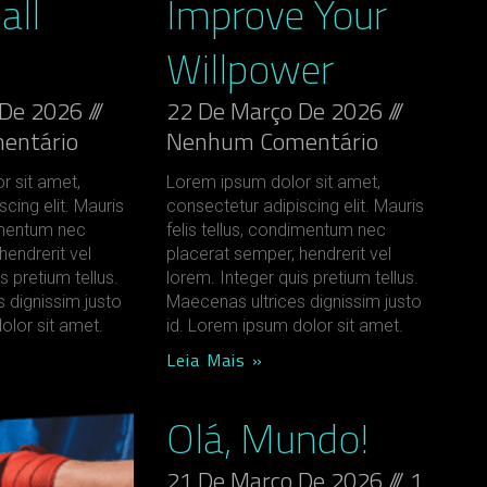
all
Improve Your
Willpower
 De 2026
22 De Março De 2026
entário
Nenhum Comentário
r sit amet,
Lorem ipsum dolor sit amet,
cing elit. Mauris
consectetur adipiscing elit. Mauris
dimentum nec
felis tellus, condimentum nec
hendrerit vel
placerat semper, hendrerit vel
s pretium tellus.
lorem. Integer quis pretium tellus.
 dignissim justo
Maecenas ultrices dignissim justo
olor sit amet.
id. Lorem ipsum dolor sit amet.
Leia Mais »
Olá, Mundo!
21 De Março De 2026
1