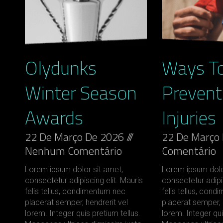
Olydunks
Ways T
Winter Season
Prevent
Awards
Injuries
22 De Março De 2026
22 De Março
Nenhum Comentário
Comentário
Lorem ipsum dolor sit amet,
Lorem ipsum dolo
consectetur adipiscing elit. Mauris
consectetur adipis
felis tellus, condimentum nec
felis tellus, con
placerat semper, hendrerit vel
placerat semper, 
lorem. Integer quis pretium tellus.
lorem. Integer qui