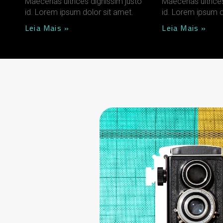
Maecenas ultrices dignissim justo
Maecenas ultrices
id. Lorem ipsum dolor sit amet.
id. Lorem ipsum d
Leia Mais »
Leia Mais »