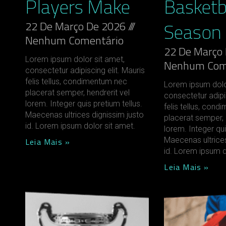
Players Make
Basketb
Season
22 De Março De 2026
Nenhum Comentário
22 De Março
Lorem ipsum dolor sit amet,
Nenhum Com
consectetur adipiscing elit. Mauris
felis tellus, condimentum nec
Lorem ipsum dolo
placerat semper, hendrerit vel
consectetur adipis
lorem. Integer quis pretium tellus.
felis tellus, con
Maecenas ultrices dignissim justo
placerat semper, 
id. Lorem ipsum dolor sit amet.
lorem. Integer qui
Maecenas ultrices
Leia Mais »
id. Lorem ipsum d
Leia Mais »