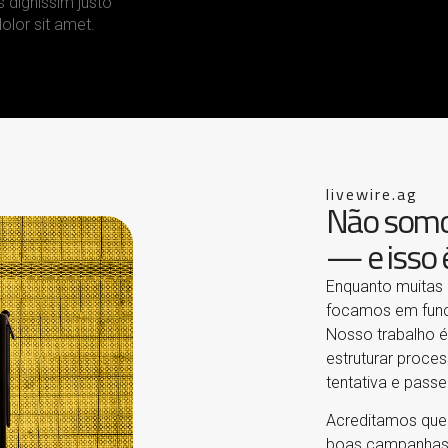
 dignissim justo
olor sit amet.
livewire.ag
Não somos
— e isso é
Enquanto muitas 
focamos em fun
Nosso trabalho é
estruturar proce
tentativa e passe
Acreditamos que
boas campanhas,