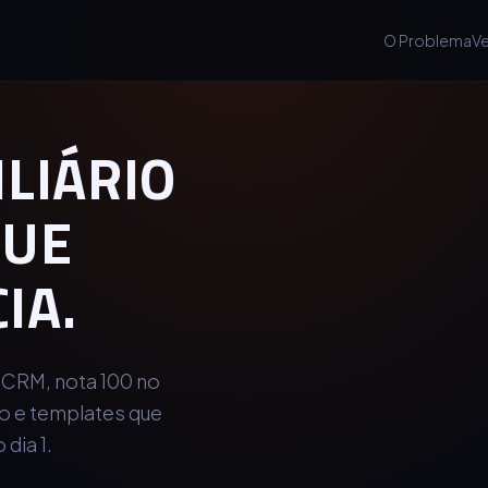
O Problema
V
ILIÁRIO
UE
IA.
 CRM, nota 100 no
o e templates que
dia 1.