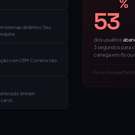
%
53
em sitemap dinâmico. Seu
squisa.
dos usuários
aban
3 segundos para ca
carrega em 8s ou 
gração com CRM. Corretor não
Fonte: Google/Deloit
 listado, limitam
 caros.