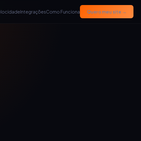
elocidade
Integrações
Como Funciona
Quero meu site →