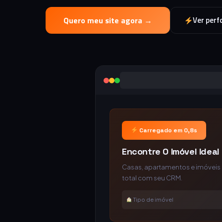
Quero meu site agora →
Ver per
Carregado em 0,8s
Encontre O Imóvel Ideal
Casas, apartamentos e imóveis c
total com seu CRM.
Tipo de imóvel