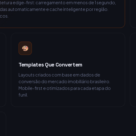
itetura edge-first: carregamento em menos de 1 segundo,
as automaticamente e cache inteligente por região.
icos.
Templates Que Convertem
Layouts criados com base em dados de
conversão do mercado imobiliário brasileiro.
Mobile-first e otimizados para cada etapa do
funil.