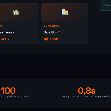
Faste
SA
COMERCIAL
sa Térrea
Sala 80m²
 620k
R$ 320k
100
0,8s
Google PageSpeed
tempo médio de carregament