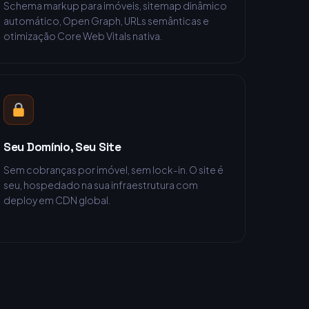
Schema markup para imóveis, sitemap dinâmico
automático, Open Graph, URLs semânticas e
otimização Core Web Vitals nativa.
Seu Domínio, Seu Site
Sem cobranças por imóvel, sem lock-in. O site é
seu, hospedado na sua infraestrutura com
deploy em CDN global.