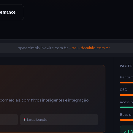
formance
speedimob.livewire.com.br —
seu-dominio.com.br
PAGES
Perfor
SEO
omerciais com filtros inteligentes e integração
Acessib
Boas pr
Localização
✓ LC