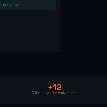
st 10% globally
+12
o
CRMs integrados nativamente