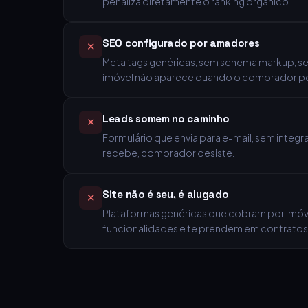
penaliza diretamente o ranking orgânico.
SEO configurado por amadores
✕
Meta tags genéricas, sem schema markup, s
imóvel não aparece quando o comprador pe
Leads somem no caminho
✕
Formulário que envia para e-mail, sem inte
recebe, comprador desiste.
Site não é seu, é alugado
✕
Plataformas genéricas que cobram por imóvel
funcionalidades e te prendem em contratos