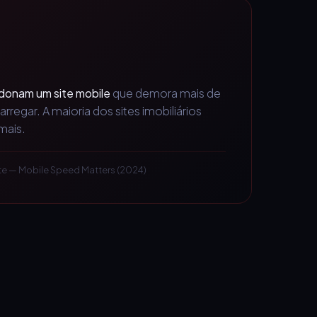
donam um site mobile
que demora mais de
rregar. A maioria dos sites imobiliários
mais.
te — Mobile Speed Matters (2024)