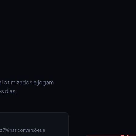
al otimizados e jogam
s dias.
z 7% nas conversões e