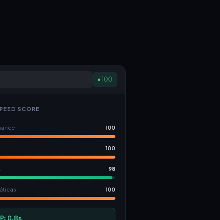
● 100
PEED SCORE
mance
100
100
.
98
áticas
100
P: 0.8s