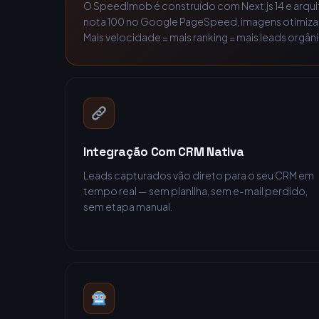
O SpeedImob é construído com Next.js 14 e arqu
nota 100 no Google PageSpeed, imagens otimizad
Mais velocidade = mais ranking = mais leads orgân
Integração Com CRM Nativa
Leads capturados vão direto para o seu CRM em
tempo real — sem planilha, sem e-mail perdido,
sem etapa manual.