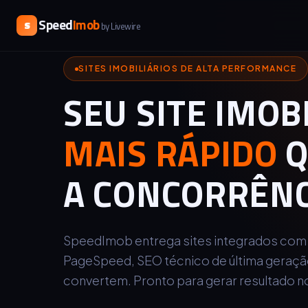
Speed
Imob
S
by Livewire
SITES IMOBILIÁRIOS DE ALTA PERFORMANCE
SEU SITE IMOB
MAIS RÁPIDO
Q
A CONCORRÊNC
SpeedImob entrega sites integrados com
PageSpeed, SEO técnico de última geraçã
convertem. Pronto para gerar resultado no 